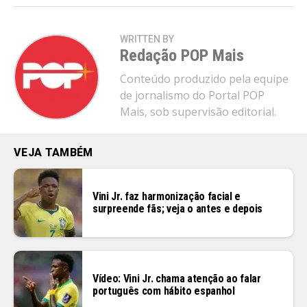
Flipboard
WRITTEN BY
Redação POP Mais
Reddit
Pinterest
Conteúdo produzido pela equipe
de jornalismo do Portal POP
Whatsapp
Mais, sob supervisão editorial.
Email
VEJA TAMBÉM
Vini Jr. faz harmonização facial e
surpreende fãs; veja o antes e depois
Vídeo: Vini Jr. chama atenção ao falar
português com hábito espanhol