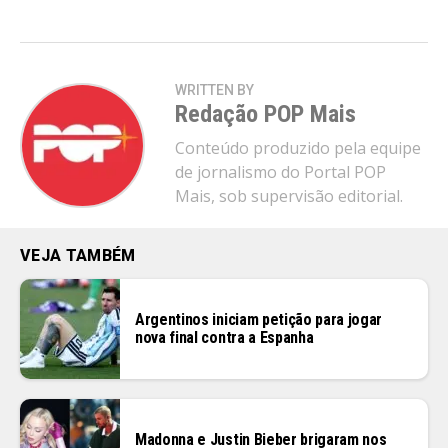
Pinterest
Whatsapp
Email
WRITTEN BY
Redação POP Mais
Conteúdo produzido pela equipe
de jornalismo do Portal POP
Mais, sob supervisão editorial.
VEJA TAMBÉM
Argentinos iniciam petição para jogar
nova final contra a Espanha
Madonna e Justin Bieber brigaram nos