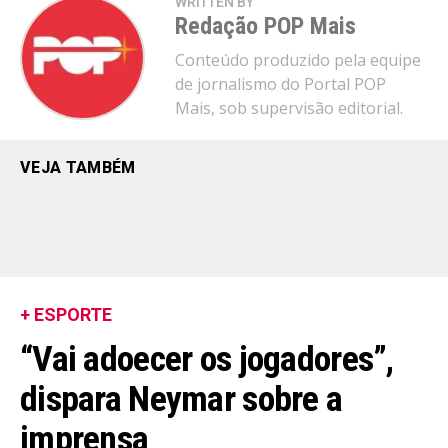
WRITTEN BY
Redação POP Mais
Conteúdo produzido pela equipe
de jornalismo do Portal POP
Mais, sob supervisão editorial.
VEJA TAMBÉM
+ ESPORTE
“Vai adoecer os jogadores”,
dispara Neymar sobre a
imprensa