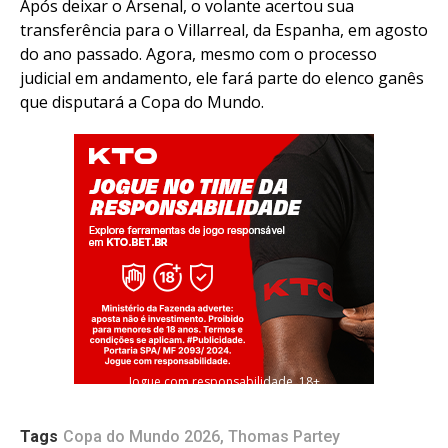
Após deixar o Arsenal, o volante acertou sua
transferência para o Villarreal, da Espanha, em agosto
do ano passado. Agora, mesmo com o processo
judicial em andamento, ele fará parte do elenco ganês
que disputará a Copa do Mundo.
Jogue com responsabilidade. 18+
Flipboard
Reddit
Tags
Copa do Mundo 2026
,
Thomas Partey