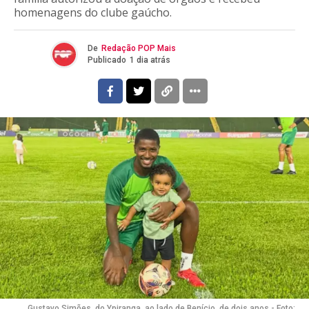
homenagens do clube gaúcho.
De
Redação POP Mais
Publicado
1 dia atrás
Gustavo Simões, do Ypiranga, ao lado de Benício, de dois anos - Foto: