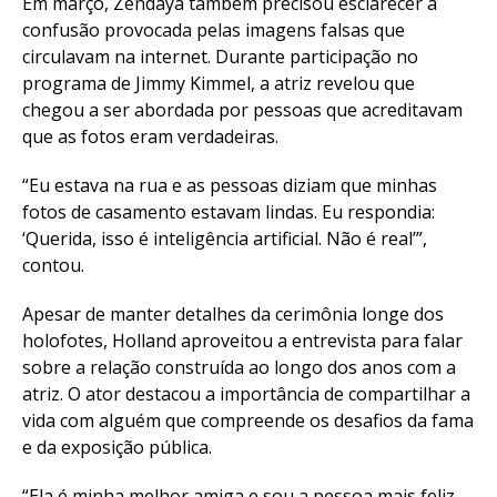
Em março, Zendaya também precisou esclarecer a
confusão provocada pelas imagens falsas que
circulavam na internet. Durante participação no
programa de Jimmy Kimmel, a atriz revelou que
chegou a ser abordada por pessoas que acreditavam
que as fotos eram verdadeiras.
“Eu estava na rua e as pessoas diziam que minhas
fotos de casamento estavam lindas. Eu respondia:
‘Querida, isso é inteligência artificial. Não é real’”,
contou.
Flipboard
Apesar de manter detalhes da cerimônia longe dos
Reddit
holofotes, Holland aproveitou a entrevista para falar
Pinterest
sobre a relação construída ao longo dos anos com a
Whatsapp
atriz. O ator destacou a importância de compartilhar a
vida com alguém que compreende os desafios da fama
Email
e da exposição pública.
“Ela é minha melhor amiga e sou a pessoa mais feliz