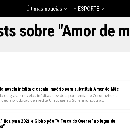
Últimas notícias
+ ESPORTE
sts sobre "Amor de m
a novela inédita e escala Império para substituir Amor de Mãe
ada de gravar novelas inéditas devido a pandemia do Coronavírus, a
deu a produção da inédita Um Lugar ao Sol e anunciou a...
1
” fica para 2021 e Globo põe “A Força do Querer” no lugar de
pa”