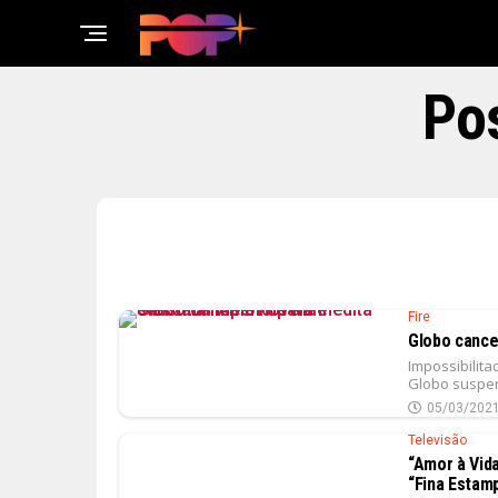
Po
Fire
Globo cancel
Impossibilit
Globo suspen
05/03/202
Televisão
“Amor à Vida
“Fina Estam