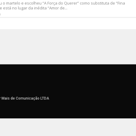
u o martelo e escolheu “A Força do Querer” como substituta de “Fina
 está no lugar da inédita “Amor de...
0
P Mais de Comunicação LTDA