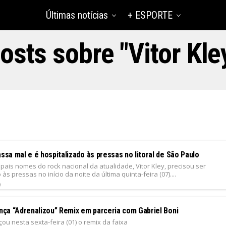
Últimas notícias
+ ESPORTE
osts sobre "Vitor Kle
assa mal e é hospitalizado às pressas no litoral de São Paulo
pais nomes do rock nacional da atualidade, Vitor Kley, precisou ser
às pressas no início da noite da última quinta-feira (07)....
9
ança “Adrenalizou” Remix em parceria com Gabriel Boni
nçou nesta sexta-feira (01) o remix da faixa