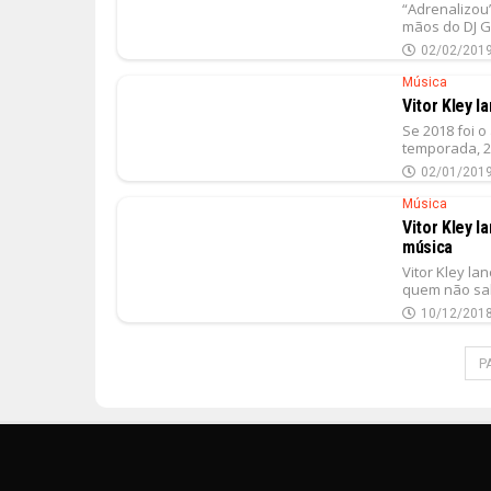
“Adrenalizou
mãos do DJ Ga
02/02/201
Música
Vitor Kley l
Se 2018 foi o
temporada, 2
02/01/201
Música
Vitor Kley l
música
Vitor Kley la
quem não sab
10/12/201
P