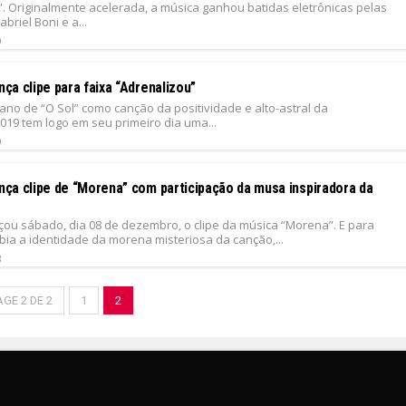
”. Originalmente acelerada, a música ganhou batidas eletrônicas pelas
briel Boni e a...
9
ança clipe para faixa “Adrenalizou”
 ano de “O Sol” como canção da positividade e alto-astral da
019 tem logo em seu primeiro dia uma...
9
ança clipe de “Morena” com participação da musa inspiradora da
nçou sábado, dia 08 de dezembro, o clipe da música “Morena”. E para
ia a identidade da morena misteriosa da canção,...
8
AGE 2 DE 2
1
2