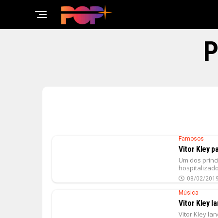
P
Famosos
Vitor Kley p
Um dos princi
hospitalizado 
08/02/201
Música
Vitor Kley l
Vitor Kley la