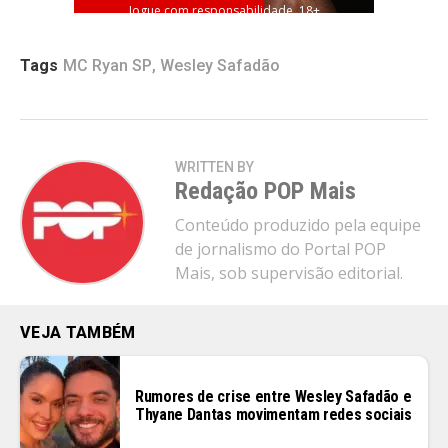
Jogue com responsabilidade. 18+
Tags
MC Ryan SP
,
Wesley Safadão
WRITTEN BY
Redação POP Mais
Conteúdo produzido pela equipe
de jornalismo do Portal POP
Mais, sob supervisão editorial.
VEJA TAMBÉM
Rumores de crise entre Wesley Safadão e
Thyane Dantas movimentam redes sociais