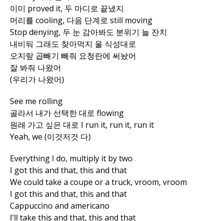
Pinterest
이미 proved it, 두 마디로 끝냈지
머리를 cooling, 다음 단계로 still moving
Whatsapp
Stop denying, 두 눈 감아봐도 분위기 늘 잔치
Email
내비둬 그래도 찾아먹지 울 식성대로
오지랖 곱빼기 빼줘 요청란에 써놨어
잘 봐줘 나왔어
(우리가 나왔어)
See me rolling
골라서 내가 선택한 대로 flowing
원래 가고 싶은 대로 I run it, run it, run it
Yeah, we (이것저것 다)
Everything I do, multiply it by two
I got this and that, this and that
We could take a coupe or a truck, vroom, vroom
I got this and that, this and that
Cappuccino and americano
I’ll take this and that, this and that