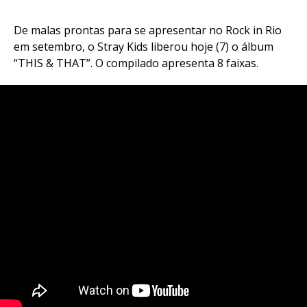
De malas prontas para se apresentar no Rock in Rio
em setembro, o Stray Kids liberou hoje (7) o álbum
“THIS & THAT”. O compilado apresenta 8 faixas.