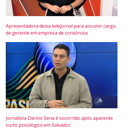
Apresentadora deixa telejornal para assumir cargo
de gerente em empresa de consórcios
Flipboard
Reddit
Pinterest
Whatsapp
Email
Jornalista Darino Sena é socorrido após aparente
surto psicológico em Salvador