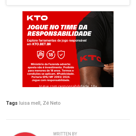
Jogue com responsabilidade. 18+
Tags
luisa mell
,
Zé Neto
WRITTEN BY