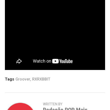
criativo sobre a obra. O lançamento também
representa um novo momento em sua trajetória
musical, com a exploração de estilos mais
experimentais sem abandonar a essência pop.
Com
“SUNK COST”
, RXRXBBIT amplia sua proposta
artística ao unir música dançante e comentários
sociais, oferecendo ao público uma experiência que
vai além da sonoridade e convida à reflexão sobre as
escolhas individuais em uma sociedade movida pela
competitividade e pelo consumo.
Tags
Groover
,
RXRXBBIT
WRITTEN BY