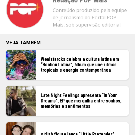
Redação POP Mais
Conteúdo produzido pela equipe
de jornalismo do Portal POP
Mais, sob supervisão editorial.
VEJA TAMBÉM
Wealstarcks celebra a cultura latina em
“Bonbon Latina”, álbum que une ritmos
tropicais e energia contemporânea
Late Night Feelings apresenta “In Your
Dreams”, EP que mergulha entre sonhos,
memórias e sentimentos
girlish figure lança “Little Pretender”,