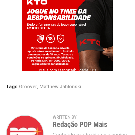
Jogue com responsabilidade. 18+
Tags
Groover
,
Matthew Jablonski
Flipboard
Reddit
WRITTEN BY
Pinterest
Redação POP Mais
Whatsapp
Conteúdo produzido pela equipe