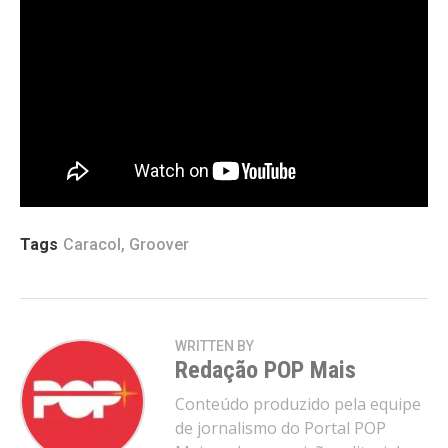
televisão e cinema, com músicas que já integraram
produções audiovisuais internacionais.
Com o novo lançamento, a artista reforça sua
proposta de criar músicas que unem mensagens
positivas, influências multiculturais e melodias
envolventes, convidando o público a desacelerar e
aproveitar o presente.
Tags
Caracol
,
Groover
WRITTEN BY
Redação POP Mais
Conteúdo produzido pela equipe
de jornalismo do Portal POP