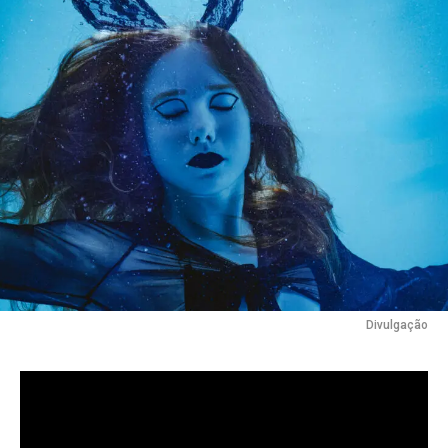
Divulgação
A artista independente RXRXBBIT apresenta
“SUNK
COST”
, um lançamento que combina a energia do
dance pop com uma abordagem lírica mais profunda.