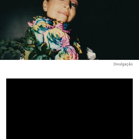
Divulgação
A cantora, compositora e multi-instrumentista Caracol
lançou
“
Chaque chose en son temps
“
, novo single
que mistura elementos de pop e reggae para
transmitir uma mensagem de leveza e equilíbrio em
meio à correria do cotidiano.