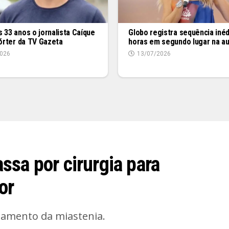
 33 anos o jornalista Caíque
Globo registra sequência inéd
pórter da TV Gazeta
horas em segundo lugar na au
026
13/07/2026
ssa por cirurgia para
or
atamento da miastenia.