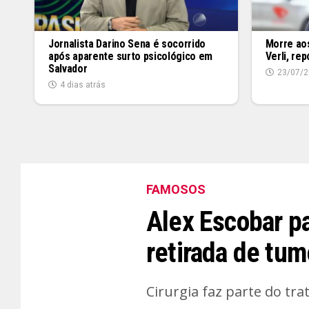
Jornalista Darino Sena é socorrido
Morre aos
após aparente surto psicológico em
Verli, re
Salvador
23/07/2
4 dias atrás
FAMOSOS
Alex Escobar pa
retirada de tum
Cirurgia faz parte do tr