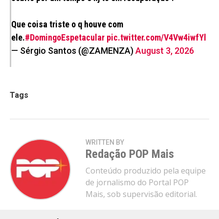
Que coisa triste o q houve com
ele.
#DomingoEspetacular
pic.twitter.com/V4Vw4iwfYl
— Sérgio Santos (@ZAMENZA)
August 3, 2026
Tags
WRITTEN BY
Redação POP Mais
Conteúdo produzido pela equipe
de jornalismo do Portal POP
Mais, sob supervisão editorial.