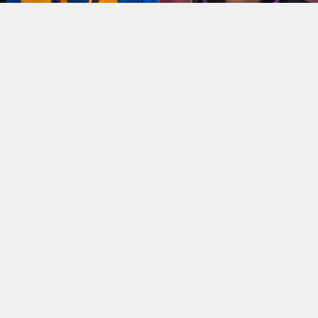
Jonas Sulzbach se tornou um dos assuntos mais
comentados nas redes sociais após fazer um
comentário em tom de deboche sobre Juliano Floss. A
reação aconteceu depois que Floss apareceu usando
uma cueca de renda em uma publicação
compartilhada por Pedro Ortega.
A postagem também chamou atenção pelo fato de ter
sido feita por Pedro Ortega, que já foi alvo de críticas
por declarações consideradas homofóbicas feitas
publicamente no passado.