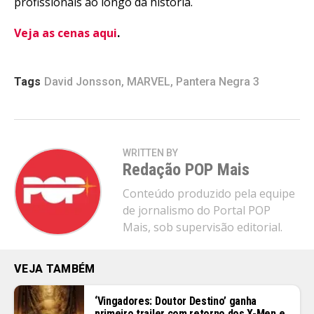
profissionais ao longo da história.
Veja as cenas aqui
.
Tags
David Jonsson
,
MARVEL
,
Pantera Negra 3
WRITTEN BY
Redação POP Mais
Conteúdo produzido pela equipe
de jornalismo do Portal POP
Mais, sob supervisão editorial.
VEJA TAMBÉM
‘Vingadores: Doutor Destino’ ganha
primeiro trailer com retorno dos X-Men e