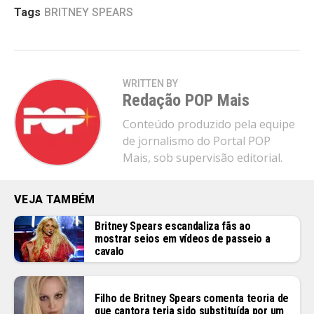
Tags
BRITNEY SPEARS
WRITTEN BY
Redação POP Mais
Conteúdo produzido pela equipe
de jornalismo do Portal POP
Mais, sob supervisão editorial.
VEJA TAMBÉM
Britney Spears escandaliza fãs ao
mostrar seios em vídeos de passeio a
cavalo
Filho de Britney Spears comenta teoria de
que cantora teria sido substituída por um