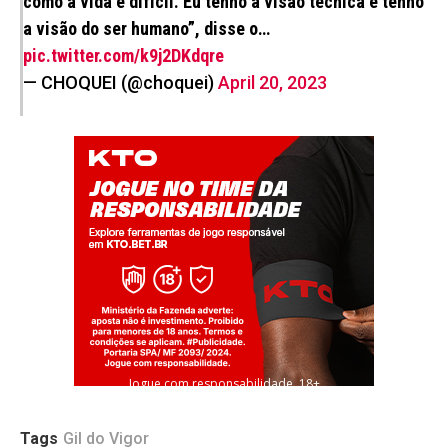
como a vida é difícil. Eu tenho a visão técnica e tenho
a visão do ser humano”, disse o…
pic.twitter.com/k9j2DKdqre
— CHOQUEI (@choquei)
April 20, 2023
Jogue com responsabilidade. 18+
Tags
Gil do Vigor