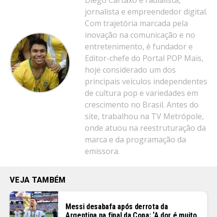
Diego Cartaxo é radialista,
jornalista e empreendedor digital.
Com trajetória marcada pela
inovação na comunicação e no
entretenimento, é fundador e
Editor-chefe do Portal POP Mais,
hoje considerado um dos
principais veículos independentes
de cultura pop e variedades em
crescimento no Brasil. Antes do
site, trabalhou na TV Metrópole,
onde atuou na reestruturação da
marca e da programação da
emissora.
VEJA TAMBÉM
Messi desabafa após derrota da
Argentina na final da Copa: ‘A dor é muito