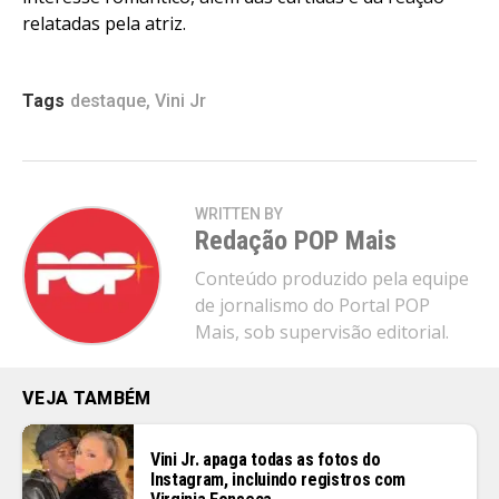
relatadas pela atriz.
Tags
destaque
,
Vini Jr
WRITTEN BY
Redação POP Mais
Conteúdo produzido pela equipe
de jornalismo do Portal POP
Mais, sob supervisão editorial.
VEJA TAMBÉM
Vini Jr. apaga todas as fotos do
Instagram, incluindo registros com