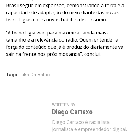
Brasil segue em expansão, demonstrando a força e a
capacidade de adaptação do meio diante das novas
tecnologias e dos novos hábitos de consumo.
Flipboard
“A tecnologia veio para maximizar ainda mais o
Reddit
tamanho e a relevância do rádio. Quem entender a
Pinterest
força do conteúdo que já é produzido diariamente vai
Whatsapp
sair na frente nos próximos anos”, conclui.
Email
Tags
Tuka Carvalho
WRITTEN BY
Diego Cartaxo
Diego Cartaxo é radialista,
jornalista e empreendedor digital.