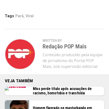
Tags
Pará
,
Viral
WRITTEN BY
Redação POP Mais
Conteúdo produzido pela equipe
de jornalismo do Portal POP
Mais, sob supervisão editorial.
VEJA TAMBÉM
Miss perde título após acusações de
racismo, homofobia e transfobia
Homem flagrado se masturbando em