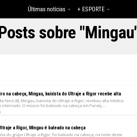
Últimas notícias
+ ESPORTE
Posts sobre "Mingau
iro na cabeça, Mingau, baixista do Ultraje a Rigor recebe alta
-feira (8), Mingau, baixista do Ultraje a Rigor, recebeu alta médica
 internado. O músico foi baleado na cabeça em Paraty,...
4
Ultraje a Rigor, Mingau é baleado na cabeça
sta do grupo Ultraje a Rigor, foi baleado na cabeça, na noite deste