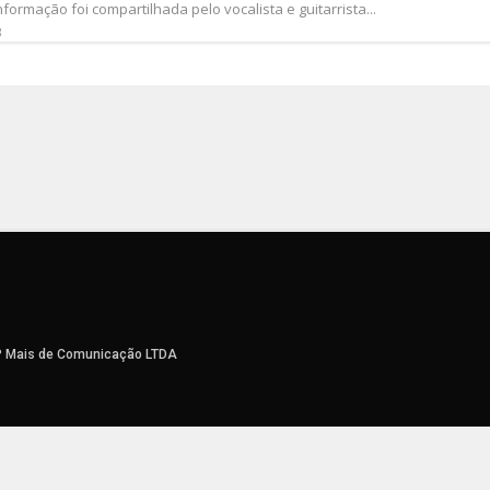
informação foi compartilhada pelo vocalista e guitarrista...
3
P Mais de Comunicação LTDA