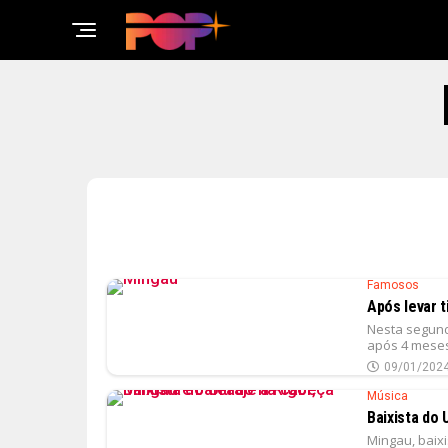
Famosos
Após levar t
Nesta segunda
após 4 meses
09/01/202
Música
Baixista do 
Mingau, baixi