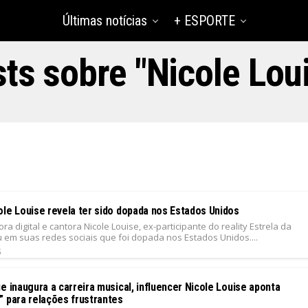
Últimas notícias
+ ESPORTE
ts sobre "Nicole Lou
ole Louise revela ter sido dopada nos Estados Unidos
ora digital e cantora Nicole Louise, ex-participante do reality Estrela da
u em suas redes sociais que foi dopada nos Estados Unidos....
5
e inaugura a carreira musical, influencer Nicole Louise aponta
” para relações frustrantes