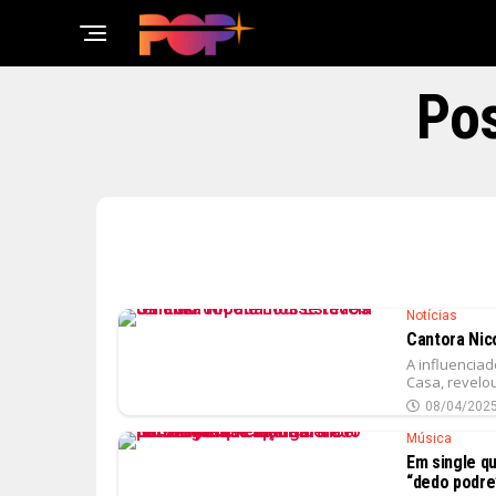
Pos
Notícias
Cantora Nic
A influenciad
Casa, revelo
08/04/202
Música
Em single qu
“dedo podre