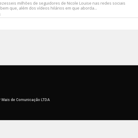
ezesseis milhões de seguidores de Nicole Louise nas redes sociais
bem que, além dos vídeos hilários em que aborda...
3
P Mais de Comunicação LTDA