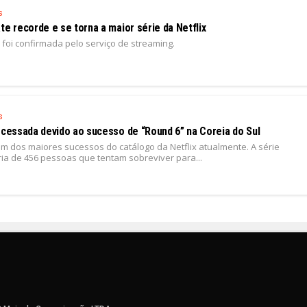
s
te recorde e se torna a maior série da Netflix
foi confirmada pelo serviço de streaming.
1
s
rocessada devido ao sucesso de “Round 6” na Coreia do Sul
um dos maiores sucessos do catálogo da Netflix atualmente. A série
ria de 456 pessoas que tentam sobreviver para...
1