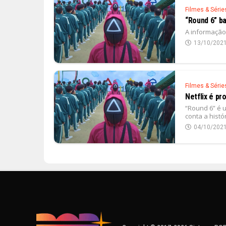
Filmes & Série
“Round 6” ba
A informação 
13/10/202
Filmes & Série
Netflix é p
“Round 6” é 
conta a histó
04/10/202