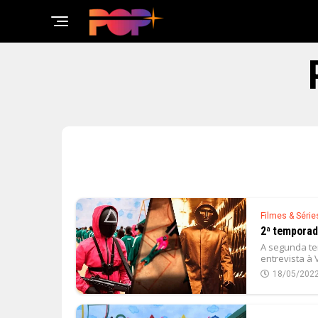
Filmes & Série
2ª temporada
A segunda te
entrevista à V
18/05/202