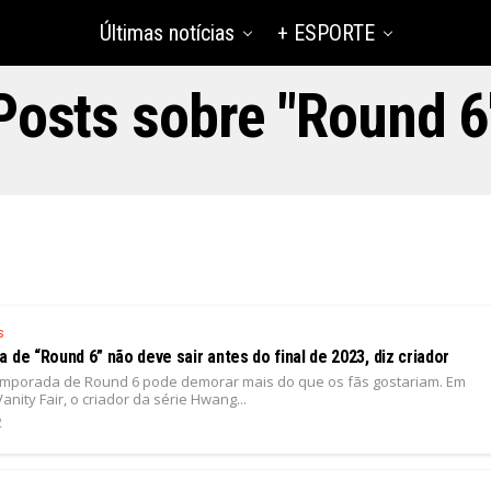
Últimas notícias
+ ESPORTE
Posts sobre "Round 6
s
 de “Round 6” não deve sair antes do final de 2023, diz criador
mporada de Round 6 pode demorar mais do que os fãs gostariam. Em
anity Fair, o criador da série Hwang...
2