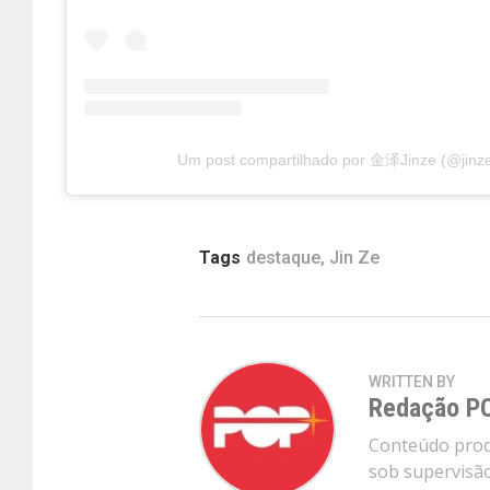
Um post compartilhado por 金泽Jinze (@jinz
Tags
destaque
,
Jin Ze
WRITTEN BY
Redação P
Conteúdo produ
sob supervisão 