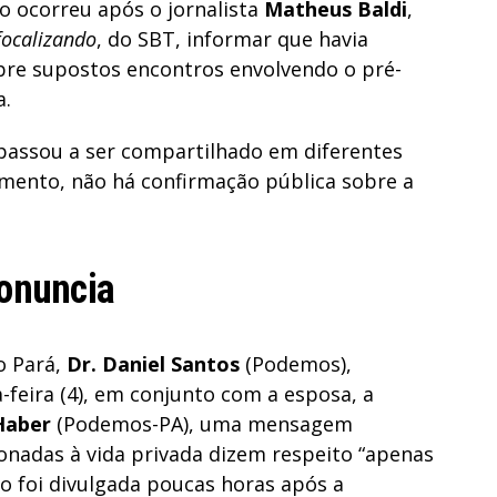
o ocorreu após o jornalista
Matheus Baldi
,
focalizando
, do SBT, informar que havia
bre supostos encontros envolvendo o pré-
a.
passou a ser compartilhado em diferentes
omento, não há confirmação pública sobre a
ronuncia
o Pará,
Dr. Daniel Santos
(Podemos),
-feira (4), em conjunto com a esposa, a
Haber
(Podemos-PA), uma mensagem
onadas à vida privada dizem respeito “apenas
ão foi divulgada poucas horas após a