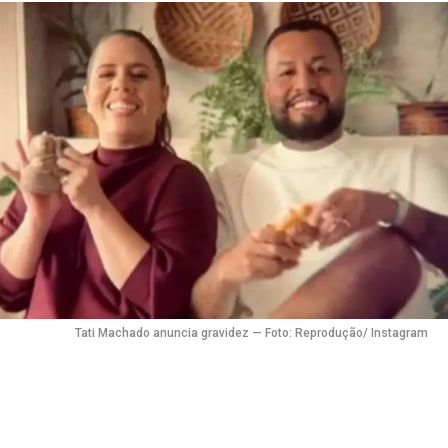
Flipboard
Reddit
Pinterest
Whatsapp
Email
Tati Machado anuncia gravidez — Foto: Reprodução/ Instagram