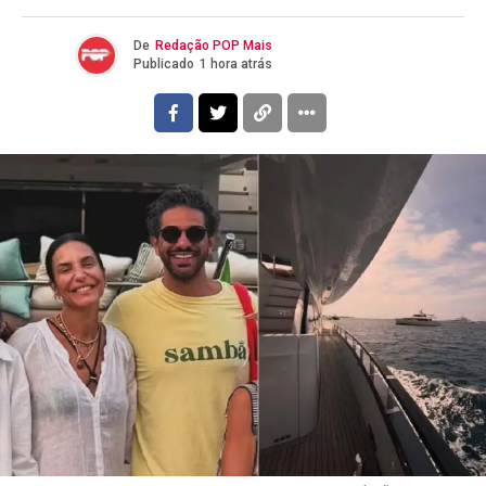
De
Redação POP Mais
Publicado
1 hora atrás
Flipboard
Reddit
Pinterest
Whatsapp
Email