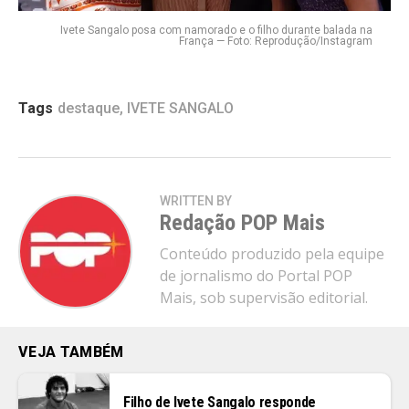
Ivete Sangalo posa com namorado e o filho durante balada na
França — Foto: Reprodução/Instagram
Tags
destaque
,
IVETE SANGALO
WRITTEN BY
Redação POP Mais
Conteúdo produzido pela equipe
de jornalismo do Portal POP
Mais, sob supervisão editorial.
VEJA TAMBÉM
Filho de Ivete Sangalo responde