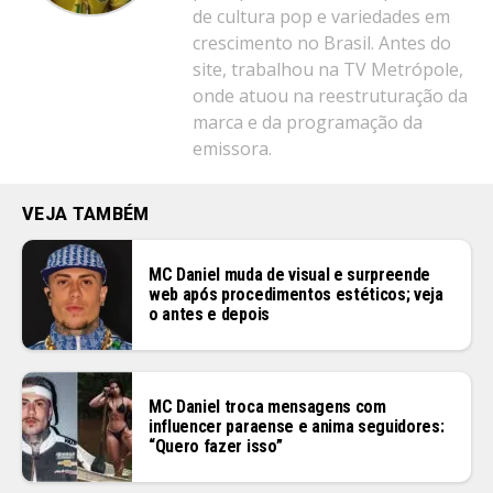
de cultura pop e variedades em
crescimento no Brasil. Antes do
site, trabalhou na TV Metrópole,
onde atuou na reestruturação da
marca e da programação da
emissora.
VEJA TAMBÉM
MC Daniel muda de visual e surpreende
web após procedimentos estéticos; veja
o antes e depois
MC Daniel troca mensagens com
influencer paraense e anima seguidores:
“Quero fazer isso”