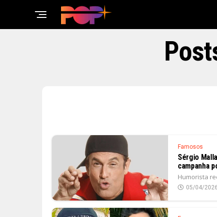
Post
Famosos
Sérgio Mall
campanha po
Humorista re
05/04/202