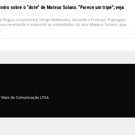
ndro sobre o “dote” de Mateus Solano: “Parece um tripé”; veja
 língua, o humorista Sérgio Mallandro, durante o Podcast “Papagaio
abou revelando e expondo as intimidades do ator Mateus Solano, que...
3
P Mais de Comunicação LTDA