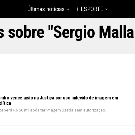
Últimas notícias
+ ESPORTE
s sobre "Sergio Malla
andro vence ação na Justiça por uso indevido de imagem em
lítica
ceberá R$ 50 mil após ter imagem usada sem autorização.
6